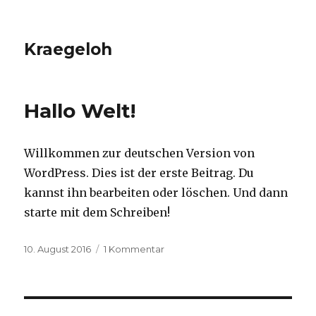
Kraegeloh
Hallo Welt!
Willkommen zur deutschen Version von
WordPress. Dies ist der erste Beitrag. Du
kannst ihn bearbeiten oder löschen. Und dann
starte mit dem Schreiben!
Veröffentlicht
10. August 2016
1 Kommentar
zu
am
Hallo
Welt!